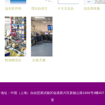
成服务实力
术发展
远光软件助
理论自信引
十大主流合
信息系统集
力国电云南
领制造强国
资车企产品
成服务 构
公司财务信
中国工程院
体系与信息
建企业数字
息系统圆满
重磅发布新
系统集成服
化转型的核
完成验收，
一代智能制
务深度解析
心桥梁
彰显卓越信
造战略
息系统集成
服务实力
航瑞物流自
白族天籁·
动化携信息
云端回响
系统集成服
——歌唱家
务亮相
苏锦弟个人
2017马鞍
作品演唱会
地址：中国（上海）自由贸易试验区临港新片区新杨公路1666号3幢407
山新能源汽
暨信息系统
室
车动力电池
集成服务新