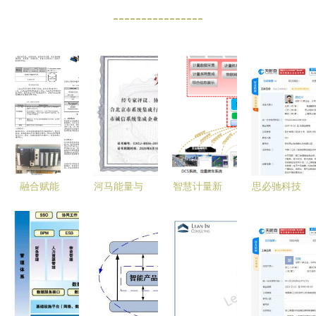
----------------
融合赋能
河马能量与
智慧计量新
思必驰科技
水净化厂的
haO球携手
标杆 力控
注册资本大
遥感、工业
获评2019
智慧计量信
幅增至原6
控制与物联
年北京市诚
息系统集成
倍，阿里巴
网系统集成
信系统集成
解决方案
巴与联想等
方案探究
企业，彰显
巨头参股助
信息系统集
推AI语音技