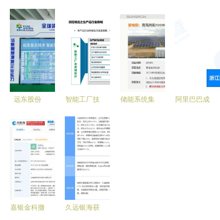
国产化信息
最佳智慧城
系统集成资
系统集成
系统集成服
市整体解决
质管理办
提升企业质
务最高等级
方案深度解
法》新版与
量管理的核
认证，彰显
析 信息系
旧版对比分
心优势
行业领军实
统集成服务
析
力
的核心价值
远东股份
智能工厂技
储能系统集
阿里巴巴成
以信息系统
术架构全景
成关键技术
立聚橙技
集成服务驱
解析 从系
赋能调频市
术，千万元
动传统产业
统、数据、
场 阳光电
加码信息系
数智化转
应用到集成
源周安如的
统集成服务
型，引领企
服务
经验分享
业高质量发
展
嘉银金科撤
久远银海获